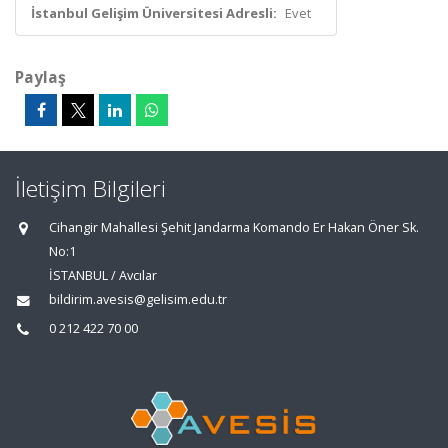
İstanbul Gelişim Üniversitesi Adresli:
Evet
Paylaş
İletişim Bilgileri
Cihangir Mahallesi Şehit Jandarma Komando Er Hakan Öner Sk.
No:1
İSTANBUL / Avcılar
bildirim.avesis@gelisim.edu.tr
0 212 422 70 00