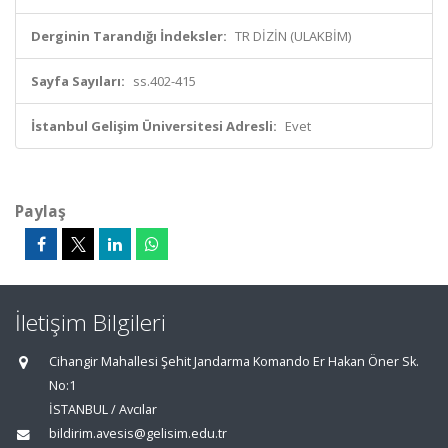
Derginin Tarandığı İndeksler:
TR DİZİN (ULAKBİM)
Sayfa Sayıları:
ss.402-415
İstanbul Gelişim Üniversitesi Adresli:
Evet
Paylaş
İletişim Bilgileri
Cihangir Mahallesi Şehit Jandarma Komando Er Hakan Öner Sk.
No:1
İSTANBUL / Avcılar
bildirim.avesis@gelisim.edu.tr