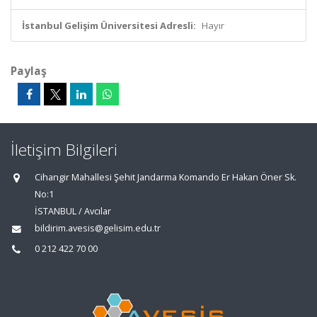
İstanbul Gelişim Üniversitesi Adresli:
Hayır
Paylaş
İletişim Bilgileri
Cihangir Mahallesi Şehit Jandarma Komando Er Hakan Öner Sk.
No:1
İSTANBUL / Avcılar
bildirim.avesis@gelisim.edu.tr
0 212 422 70 00