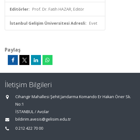
Editörler:
Prof. Dr. Fatih HAZAR, Editör
İstanbul Gelişim Üniversitesi Adresli:
Evet
Paylaş
İletişim Bilgileri
Cihangir Mahallesi Şehit Jandarma Komando Er Hakan Öner Sk.
No:1
İSTANBUL / Avcılar
bildirim.avesis@gelisim.edu.tr
0 212 422 70 00