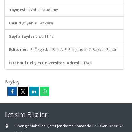
Yayınevi:
Global Academy
Basıldığı Şehir:
Ankara
Sayfa Sayıları:
ss.11-42
Editörler:
P. Özgökbel Bilis,A. E. Bilis,and K. C. Baykal, Editör
İstanbul Gelişim Üniversitesi Adresli:
Evet
Paylaş
İletişim Bilgileri
Cihangir Mahallesi Şehit Jandarma Komando Er Hakan Öner Sk.