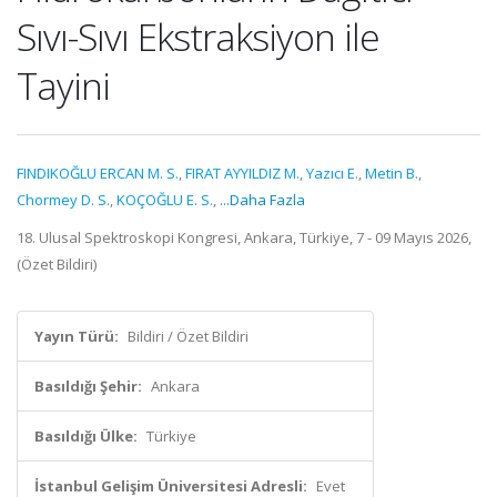
Sıvı-Sıvı Ekstraksiyon ile
Tayini
FINDIKOĞLU ERCAN M. S.
,
FIRAT AYYILDIZ M.
,
Yazıcı E.
,
Metin B.
,
Chormey D. S.
,
KOÇOĞLU E. S.
,
...Daha Fazla
18. Ulusal Spektroskopi Kongresi, Ankara, Türkiye, 7 - 09 Mayıs 2026,
(Özet Bildiri)
Yayın Türü:
Bildiri / Özet Bildiri
Basıldığı Şehir:
Ankara
Basıldığı Ülke:
Türkiye
İstanbul Gelişim Üniversitesi Adresli:
Evet