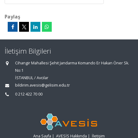
Paylaş
İletişim Bilgileri
Cihangir Mahallesi Şehit Jandarma Komando Er Hakan Öner Sk.
No:1
İSTANBUL / Avcılar
bildirim.avesis@gelisim.edu.tr
0 212 422 70 00
Ana Sayfa
|
AVESİS Hakkında
|
İletişim