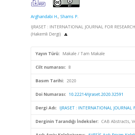
Arghandabi H.
,
Shams P.
IJRASET : INTERNATIONAL JOURNAL FOR RESEARCH 
(Hakemli Dergi)
Yayın Türü:
Makale / Tam Makale
Cilt numarası:
8
Basım Tarihi:
2020
Doi Numarası:
10.22214/ijraset.2020.32591
Dergi Adı:
IJRASET : INTERNATIONAL JOURNAL
Derginin Tarandığı İndeksler:
CAB Abstracts, V
Açık Arşiv Koleksiyonu:
AVESİS Açık Erişim Kole