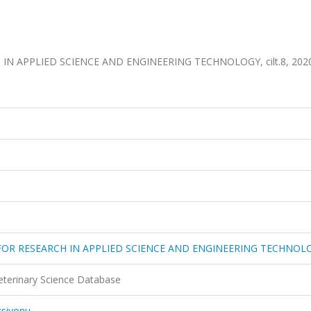
IN APPLIED SCIENCE AND ENGINEERING TECHNOLOGY, cilt.8, 202
 FOR RESEARCH IN APPLIED SCIENCE AND ENGINEERING TECHNOL
eterinary Science Database
ksiyonu