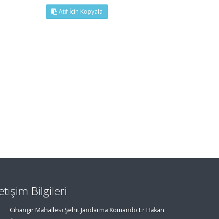
Atıf İçin Kopyala
letişim Bilgileri
Cihangir Mahallesi Şehit Jandarma Komando Er Hakan