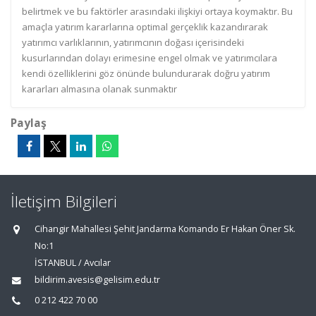
belirtmek ve bu faktörler arasındaki ilişkiyi ortaya koymaktır. Bu
amaçla yatırım kararlarına optimal gerçeklik kazandırarak
yatırımcı varlıklarının, yatırımcının doğası içerisindeki
kusurlarından dolayı erimesine engel olmak ve yatırımcılara
kendi özelliklerini göz önünde bulundurarak doğru yatırım
kararları almasına olanak sunmaktır
Paylaş
İletişim Bilgileri
Cihangir Mahallesi Şehit Jandarma Komando Er Hakan Öner Sk.
No:1
İSTANBUL / Avcılar
bildirim.avesis@gelisim.edu.tr
0 212 422 70 00