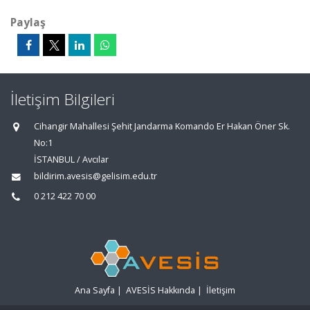
Paylaş
İletişim Bilgileri
Cihangir Mahallesi Şehit Jandarma Komando Er Hakan Öner Sk.
No:1
İSTANBUL / Avcılar
bildirim.avesis@gelisim.edu.tr
0 212 422 70 00
Ana Sayfa
|
AVESİS Hakkında
|
İletişim