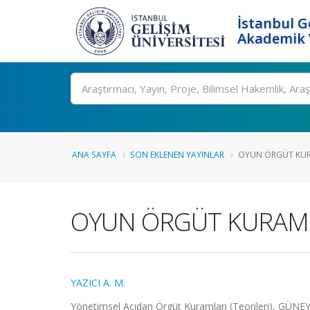
İstanbul G
Akademik V
Ara
ANA SAYFA
SON EKLENEN YAYINLAR
OYUN ÖRGÜT KU
OYUN ÖRGÜT KURAM
YAZICI A. M.
Yönetimsel Açıdan Örgüt Kuramları (Teorileri), GÜNEY