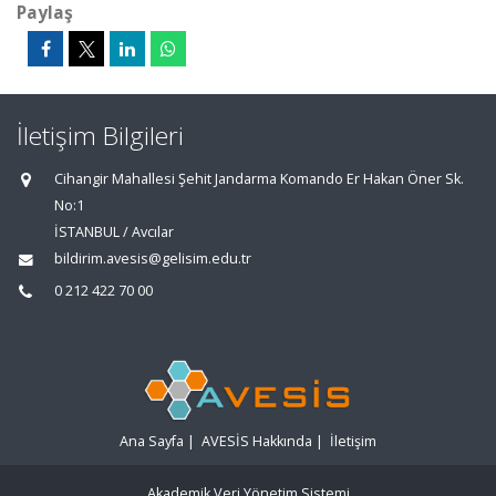
Paylaş
İletişim Bilgileri
Cihangir Mahallesi Şehit Jandarma Komando Er Hakan Öner Sk.
No:1
İSTANBUL / Avcılar
bildirim.avesis@gelisim.edu.tr
0 212 422 70 00
Ana Sayfa
|
AVESİS Hakkında
|
İletişim
Akademik Veri Yönetim Sistemi