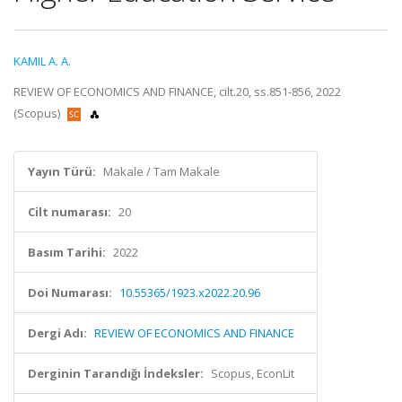
KAMIL A. A.
REVIEW OF ECONOMICS AND FINANCE, cilt.20, ss.851-856, 2022
(Scopus)
Yayın Türü:
Makale / Tam Makale
Cilt numarası:
20
Basım Tarihi:
2022
Doi Numarası:
10.55365/1923.x2022.20.96
Dergi Adı:
REVIEW OF ECONOMICS AND FINANCE
Derginin Tarandığı İndeksler:
Scopus, EconLit