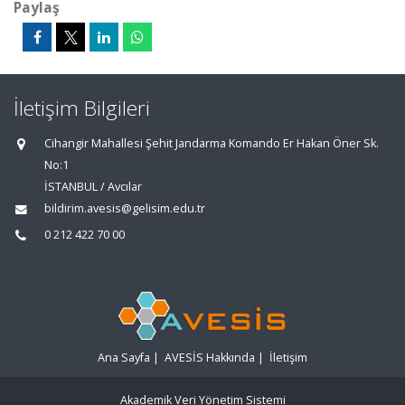
Paylaş
İletişim Bilgileri
Cihangir Mahallesi Şehit Jandarma Komando Er Hakan Öner Sk.
No:1
İSTANBUL / Avcılar
bildirim.avesis@gelisim.edu.tr
0 212 422 70 00
Ana Sayfa
|
AVESİS Hakkında
|
İletişim
Akademik Veri Yönetim Sistemi