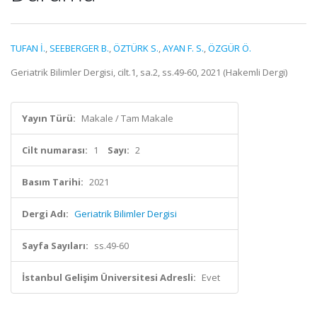
TUFAN İ.
,
SEEBERGER B.
,
ÖZTÜRK S.
,
AYAN F. S.
,
ÖZGÜR Ö.
Geriatrik Bilimler Dergisi, cilt.1, sa.2, ss.49-60, 2021 (Hakemli Dergi)
Yayın Türü:
Makale / Tam Makale
Cilt numarası:
1
Sayı:
2
Basım Tarihi:
2021
Dergi Adı:
Geriatrik Bilimler Dergisi
Sayfa Sayıları:
ss.49-60
İstanbul Gelişim Üniversitesi Adresli:
Evet