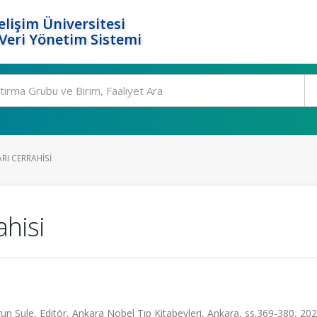
elişim Üniversitesi
eri Yönetim Sistemi
RI CERRAHISI
ahisi
n Şule, Editör, Ankara Nobel Tıp Kitabevleri, Ankara, ss.369-380, 20