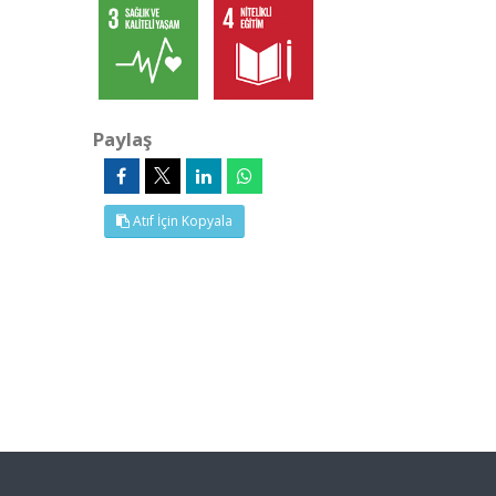
Paylaş
Atıf İçin Kopyala