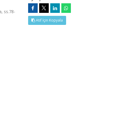
, ss.78-
Atıf İçin Kopyala