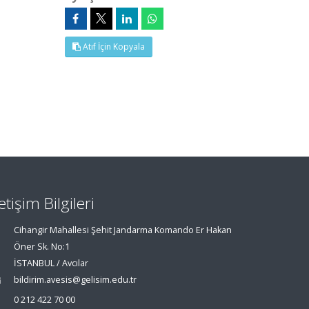
Atıf İçin Kopyala
letişim Bilgileri
Cihangir Mahallesi Şehit Jandarma Komando Er Hakan
Öner Sk. No:1
İSTANBUL / Avcılar
bildirim.avesis@gelisim.edu.tr
0 212 422 70 00