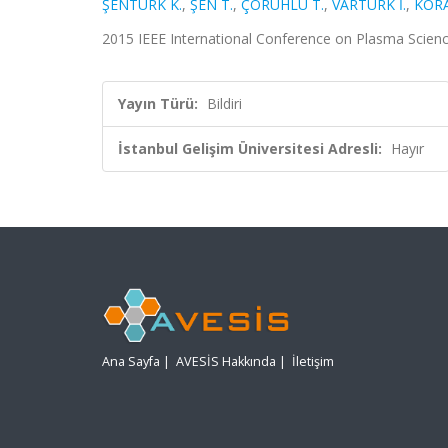
ŞENTÜRK K.
,
ŞEN T.
,
ÇORUHLU T.
,
VARTÜRK İ.
,
KORA
2015 IEEE International Conference on Plasma Scienc
Yayın Türü:
Bildiri
İstanbul Gelişim Üniversitesi Adresli:
Hayır
Ana Sayfa
|
AVESİS Hakkında
|
İletişim