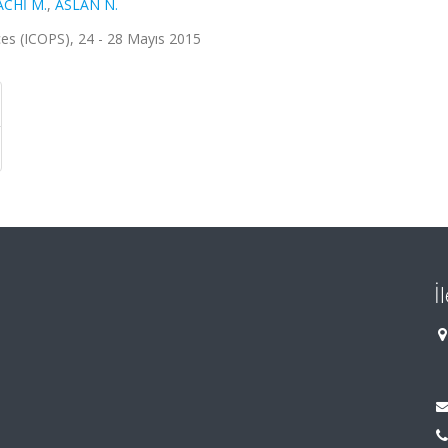
CHİ M.
,
ASLAN N.
es (ICOPS), 24 - 28 Mayıs 2015
İ