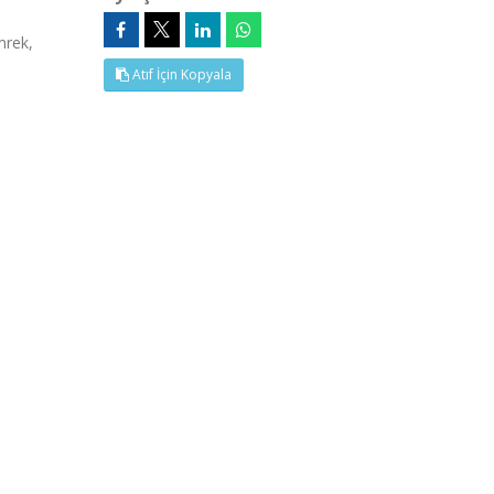
mrek,
Atıf İçin Kopyala