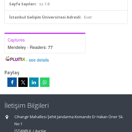
Sayfa Sayıları:
ss.1-8
İstanbul Gelişim Üniversitesi Adresli:
Evet
Captures
Mendeley - Readers:
77
-
see details
Paylaş
İletişim Bilgileri
Cihangir Mahallesi Şehit Jandarma Komando Er Hakan Öner Sk.
No:1
İSTANBUL / Avcılar