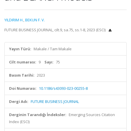
YILDIRIM H.
,
BEKUN F. V.
FUTURE BUSINESS JOURNAL, cilt.9, sa.75, ss.1-8, 2023 (ESCI)
Yayın Türü:
Makale / Tam Makale
Cilt numarası:
9
Sayı:
75
Basım Tarihi:
2023
Doi Numarası:
10.1186/s43093-023-00255-8
Dergi Adı:
FUTURE BUSINESS JOURNAL
Derginin Tarandığı İndeksler:
Emerging Sources Citation
Index (ESCI)