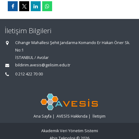
İletişim Bilgileri
Cihangir Mahallesi Şehit Jandarma Komando Er Hakan Öner Sk.
No:1
İSTANBUL / Avcılar
bildirim.avesis@gelisim.edu.tr
0 212 422 70 00
Ana Sayfa
|
AVESİS Hakkında
|
İletişim
Akademik Veri Yönetim Sistemi
Abis Teknoloji
© 2026