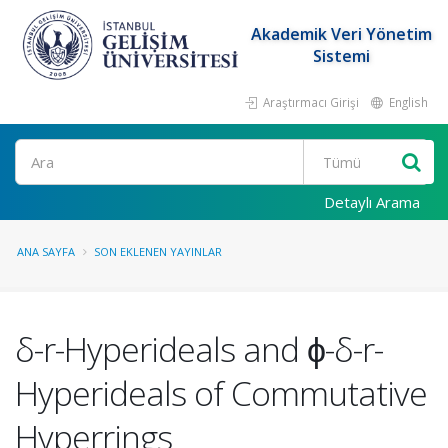
Akademik Veri Yönetim
Sistemi
Araştırmacı Girişi
English
Ara
Detaylı Arama
ANA SAYFA
SON EKLENEN YAYINLAR
δ-r-Hyperideals and ϕ-δ-r-
Hyperideals of Commutative
Hyperrings