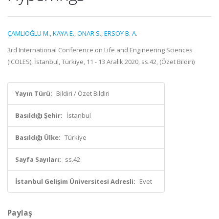
ÇAMLIOĞLU M.
,
KAYA E.
,
ONAR S.
,
ERSOY B. A.
3rd International Conference on Life and Engineering Sciences
(ICOLES), İstanbul, Türkiye, 11 - 13 Aralık 2020, ss.42, (Özet Bildiri)
Yayın Türü:
Bildiri / Özet Bildiri
Basıldığı Şehir:
İstanbul
Basıldığı Ülke:
Türkiye
Sayfa Sayıları:
ss.42
İstanbul Gelişim Üniversitesi Adresli:
Evet
Paylaş