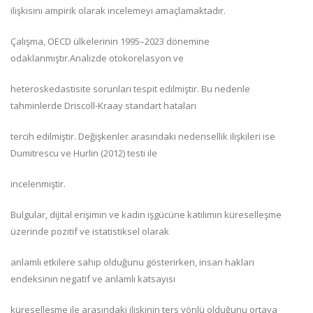
ilişkisini ampirik olarak incelemeyi amaçlamaktadır.
Çalışma, OECD ülkelerinin 1995–2023 dönemine
odaklanmıştır.Analizde otokorelasyon ve
heteroskedastisite sorunları tespit edilmiştir. Bu nedenle
tahminlerde Driscoll-Kraay standart hataları
tercih edilmiştir. Değişkenler arasındaki nedensellik ilişkileri ise
Dumitrescu ve Hurlin (2012) testi ile
incelenmiştir.
Bulgular, dijital erişimin ve kadın işgücüne katılımın küreselleşme
üzerinde pozitif ve istatistiksel olarak
anlamlı etkilere sahip olduğunu gösterirken, insan hakları
endeksinin negatif ve anlamlı katsayısı
küreselleşme ile arasındaki ilişkinin ters yönlü olduğunu ortaya