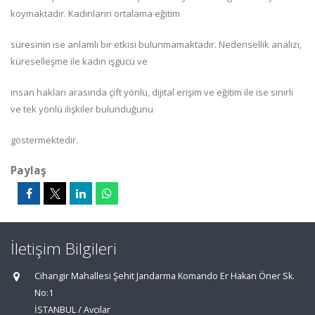
koymaktadır. Kadınların ortalama eğitim
süresinin ise anlamlı bir etkisi bulunmamaktadır. Nedensellik analizi,
küreselleşme ile kadın işgücü ve
insan hakları arasında çift yönlü, dijital erişim ve eğitim ile ise sınırlı
ve tek yönlü ilişkiler bulunduğunu
göstermektedir.
Paylaş
İletişim Bilgileri
Cihangir Mahallesi Şehit Jandarma Komando Er Hakan Öner Sk.
No:1
İSTANBUL / Avcılar