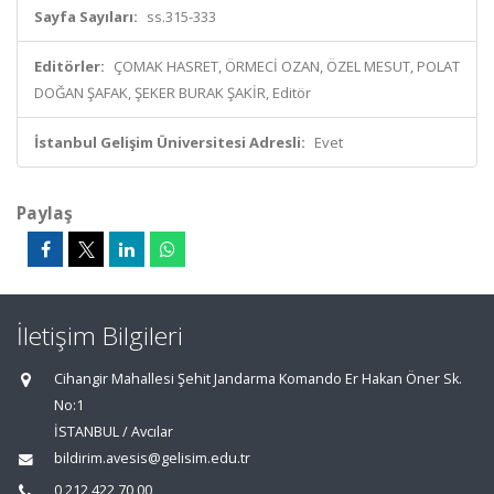
Sayfa Sayıları:
ss.315-333
Editörler:
ÇOMAK HASRET, ÖRMECİ OZAN, ÖZEL MESUT, POLAT
DOĞAN ŞAFAK, ŞEKER BURAK ŞAKİR, Editör
İstanbul Gelişim Üniversitesi Adresli:
Evet
Paylaş
İletişim Bilgileri
Cihangir Mahallesi Şehit Jandarma Komando Er Hakan Öner Sk.
No:1
İSTANBUL / Avcılar
bildirim.avesis@gelisim.edu.tr
0 212 422 70 00