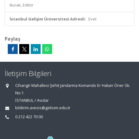
Burak, Editör
İstanbul Gelişim Üniversitesi Adresli:
Evet
Paylaş
İletişim Bilgileri
Cihangir Mahallesi Şehit Jandarma Komando Er Hakan Öner Sk.
No:1
İSTANBUL / Avcılar
bildirim.avesis@gelisim.edu.tr
0 212 422 70 00