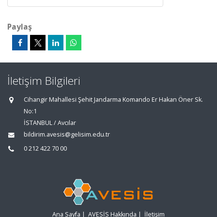
Paylaş
İletişim Bilgileri
Cihangir Mahallesi Şehit Jandarma Komando Er Hakan Öner Sk.
No:1
İSTANBUL / Avcılar
bildirim.avesis@gelisim.edu.tr
0 212 422 70 00
Ana Sayfa
|
AVESİS Hakkında
|
İletişim