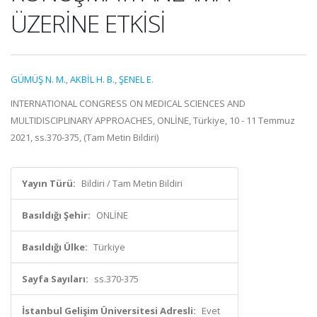
ÜZERİNE ETKİSİ
GÜMÜŞ N. M.
,
AKBİL H. B.
,
ŞENEL E.
INTERNATIONAL CONGRESS ON MEDICAL SCIENCES AND
MULTIDISCIPLINARY APPROACHES, ONLİNE, Türkiye, 10 - 11 Temmuz
2021, ss.370-375, (Tam Metin Bildiri)
Yayın Türü:
Bildiri / Tam Metin Bildiri
Basıldığı Şehir:
ONLİNE
Basıldığı Ülke:
Türkiye
Sayfa Sayıları:
ss.370-375
İstanbul Gelişim Üniversitesi Adresli:
Evet