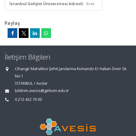
İstanbul Gelişim Üniversitesi Adresli:
Evet
Paylaş
İletişim Bilgileri
Cihangir Mahallesi Şehit Jandarma Komando Er Hakan Öner Sk.
No:1
İSTANBUL / Avcılar
bildirim.avesis@gelisim.edu.tr
0 212 422 70 00