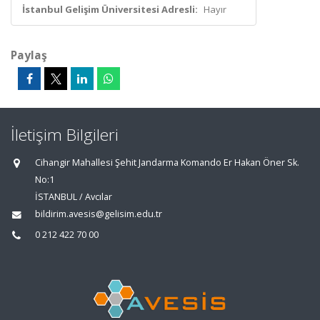
İstanbul Gelişim Üniversitesi Adresli:
Hayır
Paylaş
İletişim Bilgileri
Cihangir Mahallesi Şehit Jandarma Komando Er Hakan Öner Sk.
No:1
İSTANBUL / Avcılar
bildirim.avesis@gelisim.edu.tr
0 212 422 70 00