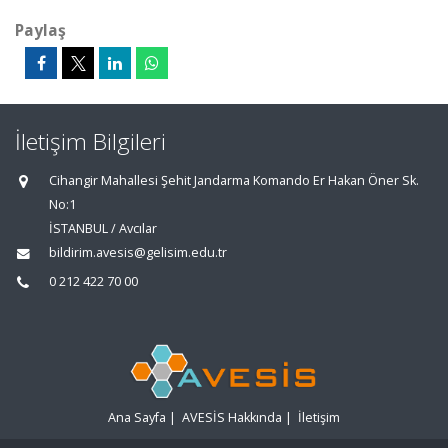
Paylaş
İletişim Bilgileri
Cihangir Mahallesi Şehit Jandarma Komando Er Hakan Öner Sk.
No:1
İSTANBUL / Avcılar
bildirim.avesis@gelisim.edu.tr
0 212 422 70 00
Ana Sayfa
|
AVESİS Hakkında
|
İletişim