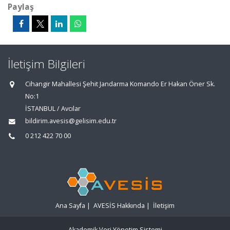
Paylaş
İletişim Bilgileri
Cihangir Mahallesi Şehit Jandarma Komando Er Hakan Öner Sk.
No:1
İSTANBUL / Avcılar
bildirim.avesis@gelisim.edu.tr
0 212 422 70 00
Ana Sayfa
|
AVESİS Hakkında
|
İletişim
Akademik Veri Yönetim Sistemi