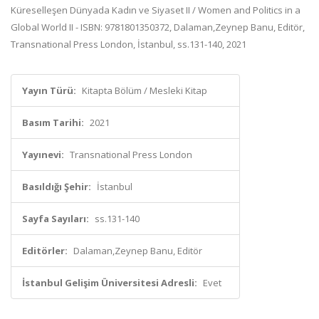
Küreselleşen Dünyada Kadın ve Siyaset II / Women and Politics in a
Global World II - ISBN: 9781801350372, Dalaman,Zeynep Banu, Editör,
Transnational Press London, İstanbul, ss.131-140, 2021
Yayın Türü:
Kitapta Bölüm / Mesleki Kitap
Basım Tarihi:
2021
Yayınevi:
Transnational Press London
Basıldığı Şehir:
İstanbul
Sayfa Sayıları:
ss.131-140
Editörler:
Dalaman,Zeynep Banu, Editör
İstanbul Gelişim Üniversitesi Adresli:
Evet