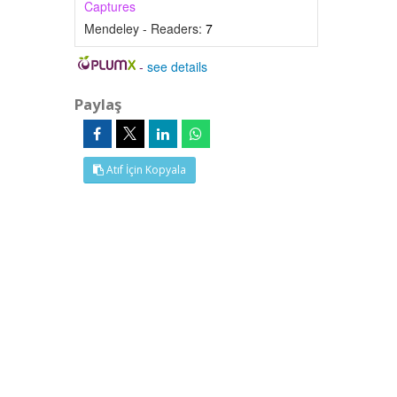
Captures
Mendeley - Readers:
7
-
see details
Paylaş
Atıf İçin Kopyala