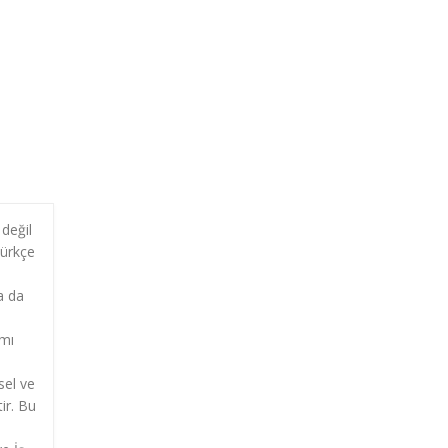
değil
Türkçe
a da
amı
sel ve
ir. Bu