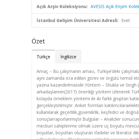
Açık Arşiv Koleksiyonu:
AVESİS Açık Erişim Kole
İstanbul Gelişim Üniversitesi Adresli:
Evet
Özet
Türkçe
İngilizce
Amaç – Bu çalışmanın amacı, Türkiye’deki çalışmala
aynı zamanda icra edilen görev ve örgütü temsil et
yazına kazandırılmasıdır.Yöntem – Shukla ve Singh (
arkadaşlarının(2017) önerdiği yöntem izlenerek Türkç
kolayda örneklem yöntemi ile iki farklı gruptan katılı
gerçekleştirilmiştir. Anket formları katılımcılaraelekt
kullanılarak geçerlilik,güvenilirlik, keşfedici ve doğru
sonuçlarraporlanmıştır.Bulgular – Analizler sonucunda
mecburi sahiplenme olmak üzere üç boyutu mevcutken
boyutlar, boyutları oluşturan ifadeler ve literatür