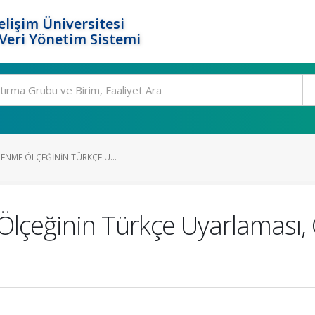
elişim Üniversitesi
eri Yönetim Sistemi
LENME ÖLÇEĞININ TÜRKÇE U...
Ölçeğinin Türkçe Uyarlaması, G