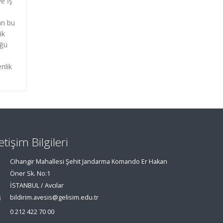
e İş
an bu
ik
üğü
nlik
letişim Bilgileri
Cihangir Mahallesi Şehit Jandarma Komando Er Hakan
Öner Sk. No:1
İSTANBUL / Avcılar
bildirim.avesis@gelisim.edu.tr
0 212 422 70 00