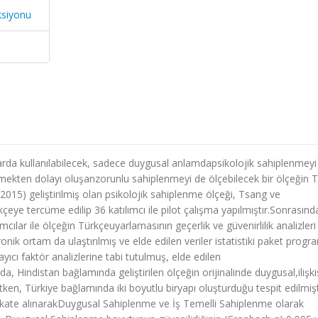
ksiyonu
rda kullanılabilecek, sadece duygusal anlamdapsikolojik sahiplenmeyi 
mekten dolayı oluşanzorunlu sahiplenmeyi de ölçebilecek bir ölçeğin 
2015) geliştirilmiş olan psikolojik sahiplenme ölçeği, Tsang ve
eye tercüme edilip 36 katılımcı ile pilot çalışma yapılmıştır.Sonrasınd
mcılar ile ölçeğin Türkçeuyarlamasının geçerlik ve güvenirlilik analizleri
ronik ortam da ulaştırılmış ve elde edilen veriler istatistiki paket progr
layıcı faktör analizlerine tabi tutulmuş, elde edilen
, Hindistan bağlamında geliştirilen ölçeğin orijinalinde duygusal,ilişki
, Türkiye bağlamında iki boyutlu biryapı oluşturduğu tespit edilmişt
 dikkate alınarakDuygusal Sahiplenme ve İş Temelli Sahiplenme olarak