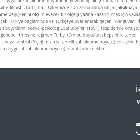
69, Duygusal Sahiplenme boyutunun güvenilirliğinin (Cronbach α) 0,905 v
it edilmiştir.Tartışma – Ülkemizde son zamanlarda sıkça çalışılmaya
nme değişkenini ölçümleyecek bir ölçeği yazına kazandırmak için yapıl
lçek Türkiye bağlamında ve Türkçeye uyarlanarak geçerlilikve güvenilirl
en boyutların, sosyal-psikolog LitaFurby’nin (1991) tespitleriyle örtüşt
uğunubelirtmesine rağmen Furby, tüm bu boyutların hepsini iki temel
ik veya kontrol (ölçeğimizin iş temelli sahiplenme boyutu) ve kişinin be
izin duygusal sahiplenme boyutu) olarak belirtmektedir.
İ