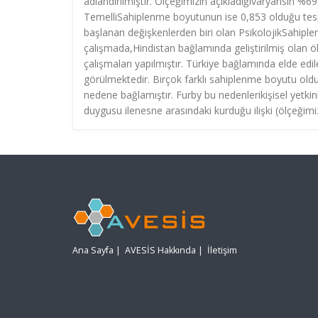
adlandırılmıştır. Ölçeğimizin açıkladığıvaryansın %
TemelliSahiplenme boyutunun ise 0,853 olduğu tesp
başlanan değişkenlerden biri olan PsikolojikSahiple
çalışmada,Hindistan bağlamında geliştirilmiş olan ö
çalışmaları yapılmıştır. Türkiye bağlamında elde edil
görülmektedir. Birçok farklı sahiplenme boyutu old
nedene bağlamıştır. Furby bu nedenlerikişisel yetkinl
duygusu ilenesne arasındaki kurduğu ilişki (ölçeğim
Ana Sayfa
|
AVESİS Hakkında
|
İletişim