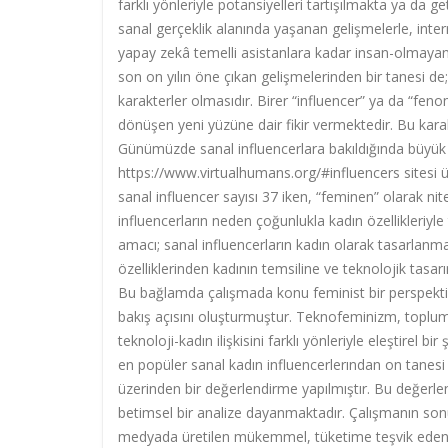
farklı yönleriyle potansiyelleri tartışılmakta ya da ge
sanal gerçeklik alanında yaşanan gelişmelerle, inter
yapay zekâ temelli asistanlara kadar insan-olmayanl
son on yılın öne çıkan gelişmelerinden bir tanesi de
karakterler olmasıdır. Birer “influencer” ya da “feno
dönüşen yeni yüzüne dair fikir vermektedir. Bu karakt
Günümüzde sanal influencerlara bakıldığında büyü
https://www.virtualhumans.org/#influencers sitesi ü
sanal influencer sayısı 37 iken, “feminen” olarak ni
influencerların neden çoğunlukla kadın özellikleriyl
amacı; sanal influencerların kadın olarak tasarlanma
özelliklerinden kadının temsiline ve teknolojik tasar
Bu bağlamda çalışmada konu feminist bir perspekti
bakış açısını oluşturmuştur. Teknofeminizm, toplum
teknoloji-kadın ilişkisini farklı yönleriyle eleştirel
en popüler sanal kadın influencerlerından on tanesi p
üzerinden bir değerlendirme yapılmıştır. Bu değerlen
betimsel bir analize dayanmaktadır. Çalışmanın sonun
medyada üretilen mükemmel, tüketime teşvik eden, ba