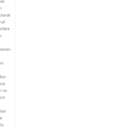
kle
n
olarak
nal
rlikte
r.
elenen
ın
tır.
sal
n ve
zün
alan
al
 Bu