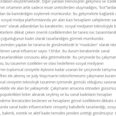
tirdikleri eleştirilmektedir. Diğer yandan teknolojinin gelişmesi ve özelli
net ortamının artık sadece insan üreticilerden oluşmadığını, “bot”larda
arı da barındırdığını söylemek mümkündür. Bu gelişmelerle bağlantılı 
; sosyal medya platformlarında yer alan bazı hesapların sahiplerinin sa
men” olarak adlandırılan bu karakterler, sosyal medyanın teknolojiyle bi
erlerin dikkat çeken önemli özelliklerinden bir tanesi ise; tasarımlarıdı
k çoğunluğunun kadın olarak tasarlandığını görmek mümkündür.
zerinden yapılan bir tarama ile görülmektedir ki “maskülen” olarak nit
telenen sanal influencer sayısı 130’dur. Bu durum beraberinde sanal
e tasarlandıkları sorusunu akla getirmektedir. Bu çerçevede bu çalışman
sı, bu tasarımın özellikleri ve olası hedeflerini sosyal medyanın
ımın toplumsal cinsiyetle ilişkisine kadar uzanan bir çerçevede tartışmak
ften ele alınmış ve Judy Wajcman’ın teknofeminizmi çalışmanın kuram
sal cinsiyetin teknolojik tasarımın içerisinde gömülü olduğunu savuna
 bir şekilde ele alan bir yaklaşımdır. Çalışmanın amacına istinaden günümü
opülerlikleri kriter alınarak seçilmiş ve bu sanal kadınların hesapları
dirme literatürden beslenen ve hesapların görsel özelliklerini dikkate 
da sanal kadın influencerların cinsiyetçi kabullerle tasarlandığı, sosy
kımlı, estetik ve aktif kadın temsilini yeniden ürettiği görülmüştür.