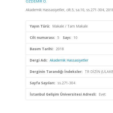
ÖZDEMİR O.
Akademik Hassasiyetler, cilt.5, sa.10, ss.271-304, 20
Yayın Türü:
Makale / Tam Makale
Cilt numarası:
5
Sayı:
10
Basım Tarihi:
2018
Dergi Adı:
Akademik Hassasiyetler
Derginin Tarandığı İndeksler:
TR DİZİN (ULAK
Sayfa Sayıları:
ss.271-304
İstanbul Gelişim Üniversitesi Adresli:
Evet