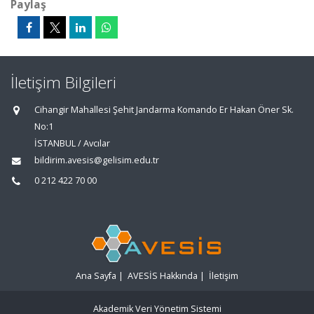
Paylaş
İletişim Bilgileri
Cihangir Mahallesi Şehit Jandarma Komando Er Hakan Öner Sk.
No:1
İSTANBUL / Avcılar
bildirim.avesis@gelisim.edu.tr
0 212 422 70 00
Ana Sayfa
|
AVESİS Hakkında
|
İletişim
Akademik Veri Yönetim Sistemi