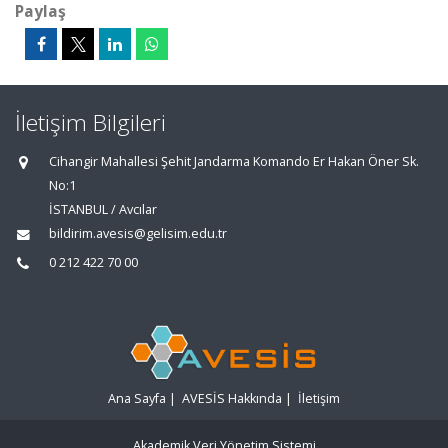
Paylaş
İletişim Bilgileri
Cihangir Mahallesi Şehit Jandarma Komando Er Hakan Öner Sk.
No:1
İSTANBUL / Avcılar
bildirim.avesis@gelisim.edu.tr
0 212 422 70 00
Ana Sayfa
|
AVESİS Hakkında
|
İletişim
Akademik Veri Yönetim Sistemi