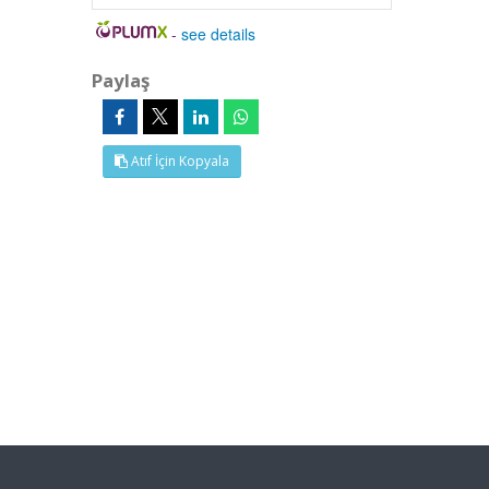
-
see details
Paylaş
Atıf İçin Kopyala