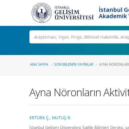
İstanbul G
Akademik V
Ara
ANA SAYFA
SON EKLENEN YAYINLAR
AYNA NÖRONLARIN A
Ayna Nöronların Aktivite
ERTÜRK Ç.
,
MUTUŞ R.
İstanbul Gelişim Üniversitesi Sağlık Bilimleri Dergisi,