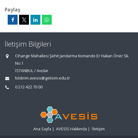
Paylaş
İletişim Bilgileri
Cihangir Mahallesi Şehit Jandarma Komando Er Hakan Öner Sk.
No:1
İSTANBUL / Avcılar
bildirim.avesis@gelisim.edu.tr
0 212 422 70 00
Ana Sayfa
|
AVESİS Hakkında
|
İletişim