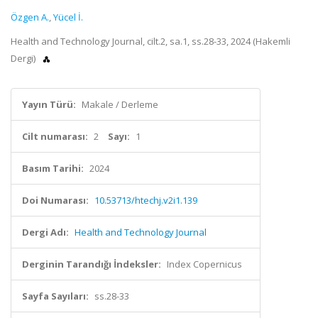
Özgen A.
,
Yücel İ.
Health and Technology Journal, cilt.2, sa.1, ss.28-33, 2024 (Hakemli
Dergi)
Yayın Türü:
Makale / Derleme
Cilt numarası:
2
Sayı:
1
Basım Tarihi:
2024
Doi Numarası:
10.53713/htechj.v2i1.139
Dergi Adı:
Health and Technology Journal
Derginin Tarandığı İndeksler:
Index Copernicus
Sayfa Sayıları:
ss.28-33