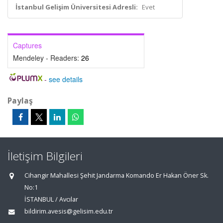
İstanbul Gelişim Üniversitesi Adresli:
Evet
Captures
Mendeley - Readers:
26
-
see details
Paylaş
İletişim Bilgileri
Cihangir Mahallesi Şehit Jandarma Komando Er Hakan Öner Sk.
No:1
İSTANBUL / Avcılar
bildirim.avesis@gelisim.edu.tr