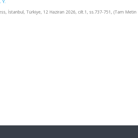
 Y.
s, İstanbul, Türkiye, 12 Haziran 2026, cilt.1, ss.737-751, (Tam Metin B