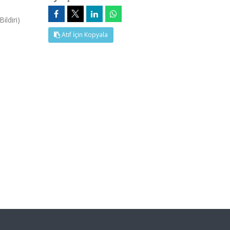
ildiri)
Atıf İçin Kopyala