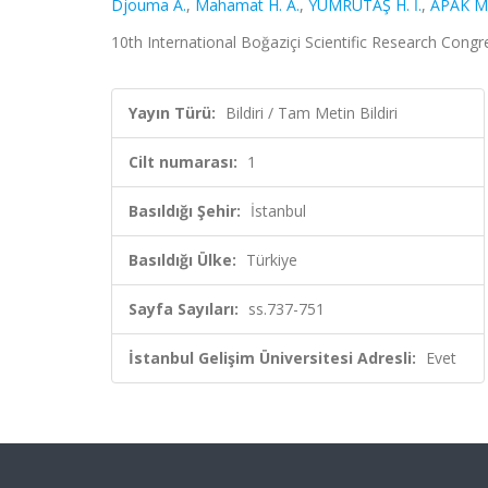
Djouma A.
,
Mahamat H. A.
,
YUMRUTAŞ H. İ.
,
APAK M.
10th International Boğaziçi Scientific Research Congres
Yayın Türü:
Bildiri / Tam Metin Bildiri
Cilt numarası:
1
Basıldığı Şehir:
İstanbul
Basıldığı Ülke:
Türkiye
Sayfa Sayıları:
ss.737-751
İstanbul Gelişim Üniversitesi Adresli:
Evet