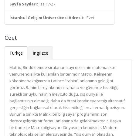
Sayfa Sayıları:
ss.17-27
İstanbul Gelişim Üniversitesi Adresli:
Evet
Özet
Türkçe
İngilizce
Matrix, Bir düzlemde sıralanan sayı diziminin matematikte
vemühendislikte kullanılan bir terimdir Matrix. Kelimenin
kökeninebaktığımızda Latince “rahim” anlamına geldiğini
görürüz. Rahim bireyinkendini rahatta ve güvende hisettiği,
sürekli bir uyku halinin mevcutolduğu, dış dünya ile
bağlantısının olmadığı daha da ötesi kendineyarattığı alternatif
gerçekliğin bağlamsal olarak hissedildiği en alternatifpozisyon.
Bununla birlikte Matrix, bir bilgisayar programının son
derecegelişmiş bir formu anlamına da gelebilmektedir. Başka
bir ifade ile Matrixbilgisayar dünyasının kendisidir. Modern
teknolojideki gelişmelersayesinde, "dış dünya" olmadan,