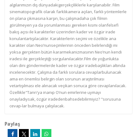
algılarımızın dış dünyadakigerçekçiliklerle karşılanabilir. Film
sinematopografik olarak farklıkamera açıları, farklı yöntemlerle
ön plana çıkmasına karşın, bu çalışmadaha çok filmin
görülmeyen ya da yorumlanması gereken kısmı olanfelsefi
bakış açısı ile karakterler üzerinden kader ve özgür irade
konularıtartışılacaktır. Karakterlerin seçimi ve özelikle ana
karakter olan Neo’nunseçimlerinin önceden belirlendiği mi
yoksa gerçekten bütün kararmekanizmasının Neo’nun kendi
iradesi ile gerçekleştiği sorgulanılacaktır.Film de yoğunlukta
olan dini göndermelerde kader ve özgür iradebaşlıkları altında
incelenecektir. Çalışma da farklı sorulara cevaplarbulunacak
ama en önemlisi belirgin olan sorunun araştırılması
vetartışılması ele alınacak veçıkan sonuca göre cevaplanılacak.
Özellikle"Tanrı'ya inanıp O’nun emirlerine uymayı
onayladıysak, özgür iradedenbahsedebilirmiyiz? "sorusuna
cevap-lar bulmaya çalışılacak.
Paylaş