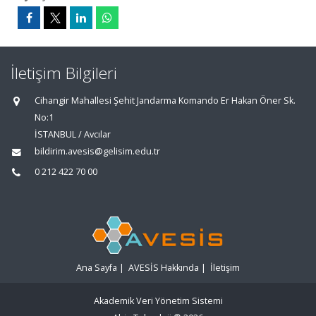
İletişim Bilgileri
Cihangir Mahallesi Şehit Jandarma Komando Er Hakan Öner Sk.
No:1
İSTANBUL / Avcılar
bildirim.avesis@gelisim.edu.tr
0 212 422 70 00
Ana Sayfa
|
AVESİS Hakkında
|
İletişim
Akademik Veri Yönetim Sistemi