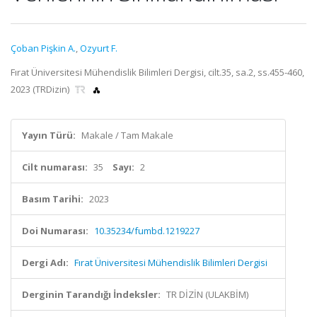
Çoban Pişkin A.
,
Ozyurt F.
Fırat Üniversitesi Mühendislik Bilimleri Dergisi, cilt.35, sa.2, ss.455-460,
2023 (TRDizin)
Yayın Türü:
Makale / Tam Makale
Cilt numarası:
35
Sayı:
2
Basım Tarihi:
2023
Doi Numarası:
10.35234/fumbd.1219227
Dergi Adı:
Fırat Üniversitesi Mühendislik Bilimleri Dergisi
Derginin Tarandığı İndeksler:
TR DİZİN (ULAKBİM)