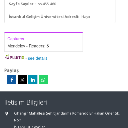
Sayfa Sayıları:
ss.455-460
İstanbul Gelişim Üniversitesi Adresli:
Hayır
Captures
Mendeley - Readers:
5
-
see details
Paylaş
İletişim Bilgileri
Cihangir Mahallesi Şehit Jandarma Komando Er Hakan Öner Sk.
No:1
İSTANBUL / Avcılar