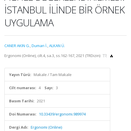
İSTANBUL İLİNDE BİR ÖRNEK
UYGULAMA
CANER AKIN G.
,
Duman İ.
,
ALKAN Ü.
Ergonomi (Online), cilt.4, sa.3, ss.162-167, 2021 (TRDizin)
Yayın Türü:
Makale / Tam Makale
Cilt numarası:
4
Sayı:
3
Basım Tarihi:
2021
Doi Numarası:
10.33439/ergonomi.989974
Dergi Adı:
Ergonomi (Online)