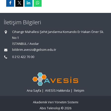
İletişim Bilgileri
Cihangir Mahallesi Şehit Jandarma Komando Er Hakan Öner Sk.
No:1
İSTANBUL / Avcılar
bildirim.avesis@gelisim.edu.tr
0 212 422 70 00
Ana Sayfa
|
AVESİS Hakkında
|
İletişim
Akademik Veri Yönetim Sistemi
Abis Teknoloji
© 2026