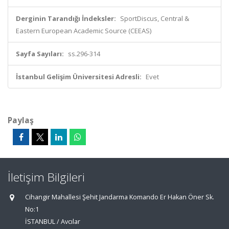
Derginin Tarandığı İndeksler:
SportDiscus, Central &
Eastern European Academic Source (CEEAS)
Sayfa Sayıları:
ss.296-314
İstanbul Gelişim Üniversitesi Adresli:
Evet
Paylaş
İletişim Bilgileri
Cihangir Mahallesi Şehit Jandarma Komando Er Hakan Öner Sk.
No:1
İSTANBUL / Avcılar