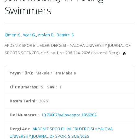
Swimmers
Çimen K.
,
Açar G.
,
Arslan D.
,
Demirci S.
AKDENIZ SPOR BILIMLERI DERGISI = YALOVA UNIVERSITY JOURNAL OF
SPORTS SCIENCES, cilt.5, sa.1, ss.296-314, 2026 (Hakemli Dergi)
Yayın Türü:
Makale / Tam Makale
Cilt numarası:
5
Sayı:
1
Basım Tarihi:
2026
Doi Numarası:
10.70007/yalovaspor.1859202
Dergi Adı:
AKDENIZ SPOR BILIMLERI DERGISI = YALOVA
UNIVERSITY JOURNAL OF SPORTS SCIENCES