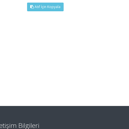
Atıf İçin Kopyala
letişim Bilgileri