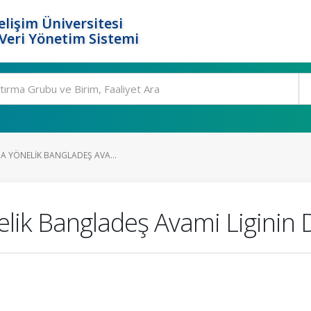
elişim Üniversitesi
eri Yönetim Sistemi
'A YÖNELIK BANGLADEŞ AVA...
lik Bangladeş Avami Liginin Dı