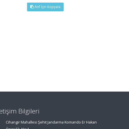
Atıf İçin Kopyala
letişim Bilgileri
Cihangir Mahallesi Şehit Jandarma Komando Er Hakan