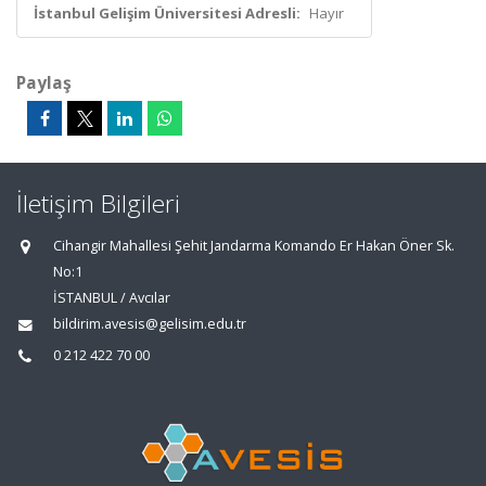
İstanbul Gelişim Üniversitesi Adresli:
Hayır
Paylaş
İletişim Bilgileri
Cihangir Mahallesi Şehit Jandarma Komando Er Hakan Öner Sk.
No:1
İSTANBUL / Avcılar
bildirim.avesis@gelisim.edu.tr
0 212 422 70 00