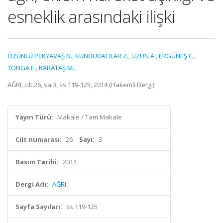
esneklik arasındaki ilişki
ÖZÜNLÜ PEKYAVAŞ N.
,
KUNDURACILAR Z.
,
UZUN A.
,
ERGÜNEŞ C.
,
TONGA E.
,
KARATAŞ M.
AĞRI, cilt.26, sa.3, ss.119-125, 2014 (Hakemli Dergi)
Yayın Türü:
Makale / Tam Makale
Cilt numarası:
26
Sayı:
3
Basım Tarihi:
2014
Dergi Adı:
AĞRI
Sayfa Sayıları:
ss.119-125