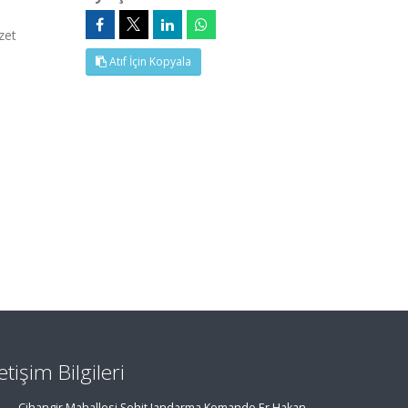
zet
Atıf İçin Kopyala
letişim Bilgileri
Cihangir Mahallesi Şehit Jandarma Komando Er Hakan