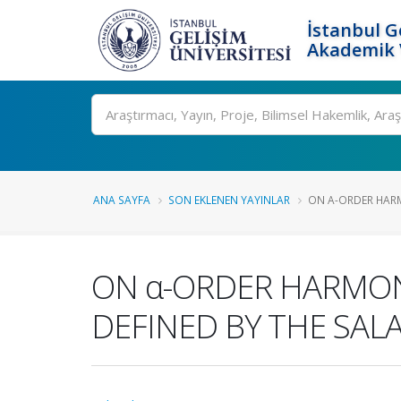
İstanbul G
Akademik V
Ara
ANA SAYFA
SON EKLENEN YAYINLAR
ON Α-ORDER HARM
ON α-ORDER HARMON
DEFINED BY THE SAL