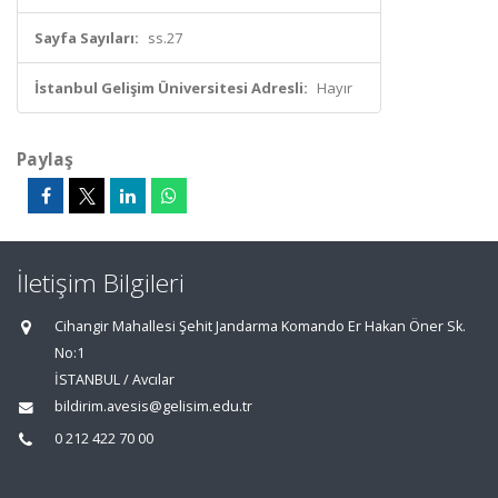
Sayfa Sayıları:
ss.27
İstanbul Gelişim Üniversitesi Adresli:
Hayır
Paylaş
İletişim Bilgileri
Cihangir Mahallesi Şehit Jandarma Komando Er Hakan Öner Sk.
No:1
İSTANBUL / Avcılar
bildirim.avesis@gelisim.edu.tr
0 212 422 70 00