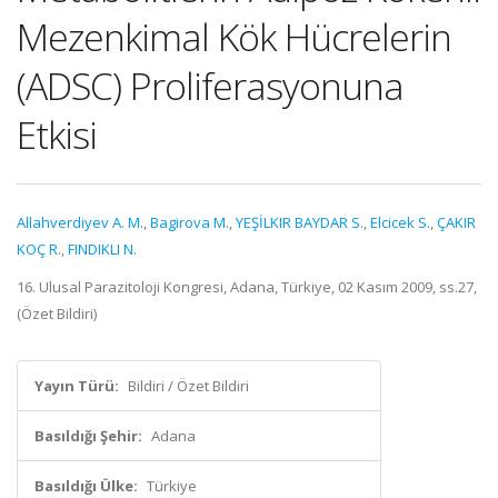
Mezenkimal Kök Hücrelerin
(ADSC) Proliferasyonuna
Etkisi
Allahverdiyev A. M.
,
Bagirova M.
,
YEŞİLKIR BAYDAR S.
,
Elcicek S.
,
ÇAKIR
KOÇ R.
,
FINDIKLI N.
16. Ulusal Parazitoloji Kongresi, Adana, Türkiye, 02 Kasım 2009, ss.27,
(Özet Bildiri)
Yayın Türü:
Bildiri / Özet Bildiri
Basıldığı Şehir:
Adana
Basıldığı Ülke:
Türkiye