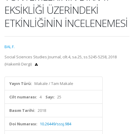
EKSİKLİĞİ ÜZERİNDEKİ
ETKİNLİĞİNİN İNCELENEMESİ
BAL F.
Social Sciences Studies Journal, cilt.4, sa.25, ss.5245-5258, 2018
(Hakemli Dergi)
Yayın Türü:
Makale / Tam Makale
Cilt numarası:
4
Sayı:
25
Basım Tarihi:
2018
Doi Numarası:
10.26449/sssj.984