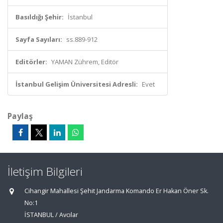
Basıldığı Şehir:
İstanbul
Sayfa Sayıları:
ss.889-912
Editörler:
YAMAN Zührem, Editör
İstanbul Gelişim Üniversitesi Adresli:
Evet
Paylaş
İletişim Bilgileri
Cihangir Mahallesi Şehit Jandarma Komando Er Hakan Öner Sk.
No:1
İSTANBUL / Avcılar