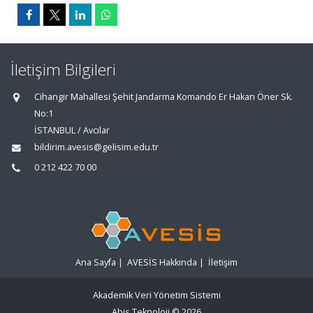
İletişim Bilgileri
Cihangir Mahallesi Şehit Jandarma Komando Er Hakan Öner Sk.
No:1
İSTANBUL / Avcılar
bildirim.avesis@gelisim.edu.tr
0 212 422 70 00
Ana Sayfa
|
AVESİS Hakkında
|
İletişim
Akademik Veri Yönetim Sistemi
Abis Teknoloji
© 2026